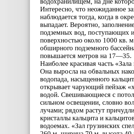
водохранилищем, на дне котор
Интересно, что неожиданное з
наблюдается тогда, когда в ок
выпадает. Вероятно, заполнение
подземных вод, поступающих и
поверхностью около 1000 кв. м
обширного подземного бассейна
повышается метров на 17—35.
Наиболее красивая часть «Зала
Она выросла на обвальных нак
водопада, насыщенного кальци
открывает чарующий пейзаж «хр
водой. Свешивающиеся с потол
сильном освещении, словно во
лучами; рядом растут причудл
кристаллы кальцита и кальцито
водоемах. «Зал грузинских спел
260 м, ширина 70 м, высота 40