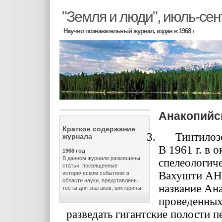
"Земля и люди", июль-сен
Научно познавательный журнал, издан в 1968 г
Анакопийс
Краткое содержание
3.
Тинтилоз
журнала
В 1961 г. в 
1968 год
В данном журнале размещены
спелеологич
статьи, посвященные
Вахушти АН 
историческим событиям в
области науки, представлены
название Ана
тесты для знатаков, викторины
проведенных 
разведать гигантские полости