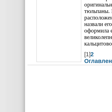
оригинальн
тюльпаны. 
расположе
назвали ег
оформила е
великолепн
кальцитово
[1]
2
Оглавлен